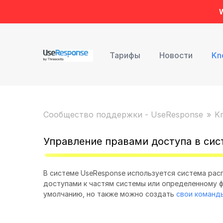
W
Тарифы
Новости
Kn
Сообщество поддержки - UseResponse
K
Управление правами доступа в сис
В системе UseResponse используется система рас
доступами к частям системы или определенному ф
умолчанию, но также можно создать
свои команд