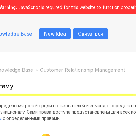
arning:
JavaScript is required for this website to function properl
owledge Base
New Idea
Связаться
nowledge Base
Customer Relationship Management
тему
пределения ролей среди пользователей и команд с определен
ункционалу. Сами права доступа предустановлены для всех к
ы
с определенными правами.