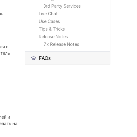
3rd Party Services
вь
Live Chat
Use Cases
Tips & Tricks
Release Notes
7.x Release Notes
ля в
атель
FAQs
лей и
елать на