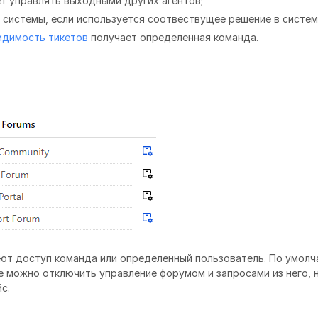
ет управлять выходными других агентов;
м системы, если используется соотвествущее решение в систем
идимость тикетов
получает определенная команда.
еют доступ команда или определенный пользователь. По умол
е можно отключить управление форумом и запросами из него, 
с.