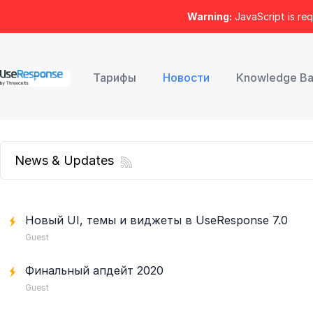
Warning:
JavaScript is req
Тарифы
Новости
Knowledge B
News & Updates
Новый UI, темы и виджеты в UseResponse 7.0
Guest
Финальный апдейт 2020
Guest