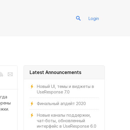
Login
Latest Announcements
Новый UI, темы и виджеты в
UseResponse 7.0
огда
орены
Финальный апдейт 2020
ржки.
Новые каналы поддержки,
чат-боты, обновленный
интерфейс в UseResponse 6.0