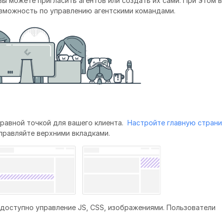
 вы можете пригласить агентов или создать их сами. При этом в
озможность по управлению агентскими командами.
равной точкой для вашего клиента.
Настройте главную стран
правляйте верхними вкладками.
доступно управление JS, CSS, изображениями. Пользователи