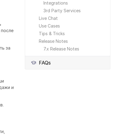
Integrations
3rd Party Services
Live Chat
ь
Use Cases
 после
Tips & Tricks
Release Notes
ть за
7.x Release Notes
FAQs
ши
дажи и
в.
ти,