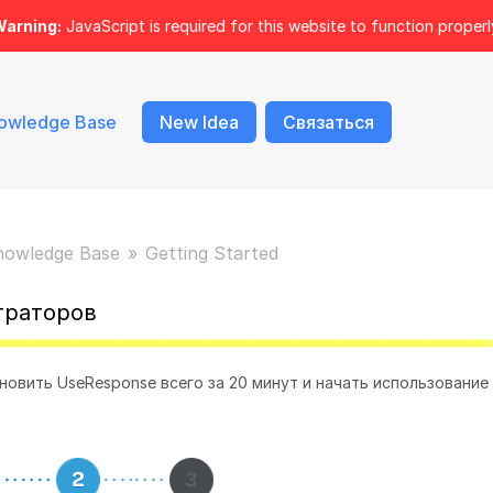
arning:
JavaScript is required for this website to function properl
owledge Base
New Idea
Связаться
nowledge Base
Getting Started
траторов
вить UseResponse всего за 20 минут и начать использование