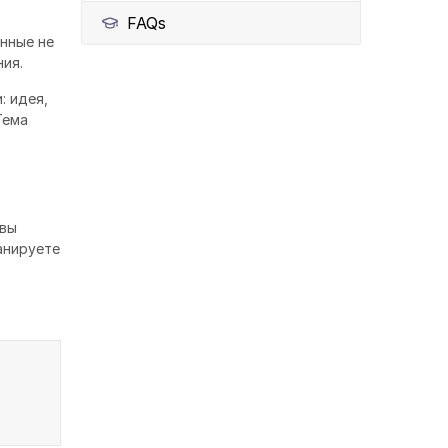
FAQs
нные не
ия.
: идея,
Тема
 вы
анируете