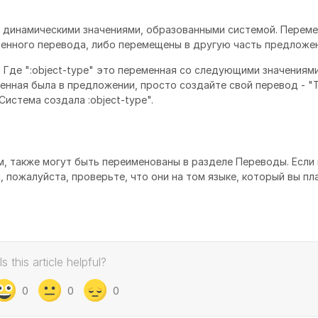
с динамическими значениями, образованными системой. Переме
венного перевода, либо перемещены в другую часть предложен
". Где ":object-type" это переменная со следующими значениями
менная была в предложении, просто создайте свой перевод - "
Система создала :object-type".
м, также могут быть переименованы в разделе Переводы. Если
 пожалуйста, проверьте, что они на том языке, который вы пл
Is this article helpful?
0
0
0