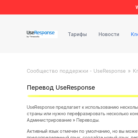
W
Тарифы
Новости
Kn
Сообщество поддержки - UseResponse
K
Перевод UseResponse
UseResponse предлагает к использованию несколь
страны или нужно перефразировать несколько кон
Администрирование » Переводы.
Активный язык отмечен по умолчанию, но вы може
предопределенный язык, создайте новый язык, пе