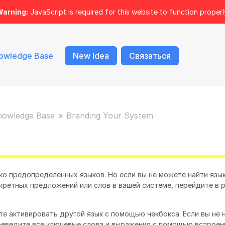
arning:
JavaScript is required for this website to function properl
owledge Base
New Idea
Связаться
nowledge Base
Branding Your System
ко предопределенных языков. Но если вы не можете найти язы
кретных предложений или слов в вашей системе, перейдите в 
те активировать другой язык с помощью чекбокса. Если вы не 
реведите все ключевые слова и выражения с помощью встроен