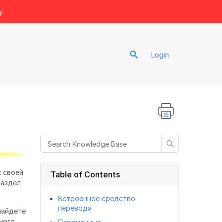
y.
Login
к своей
Table of Contents
раздел
Встроенное средство
перевода
найдете
ного