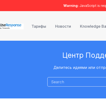
Warning:
JavaScript is req
Тарифы
Новости
Knowledge B
Центр Подд
Делитесь идеями или отпр