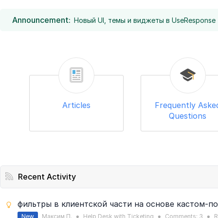
Announcement:
Новый UI, темы и виджеты в UseResponse 
Articles
Frequently Aske
Questions
Recent Activity
фильтры в клиентской части на основе кастом-п
New
Максим П.
Help Desk with Ticketing
Comments:
3
R
●
●
●