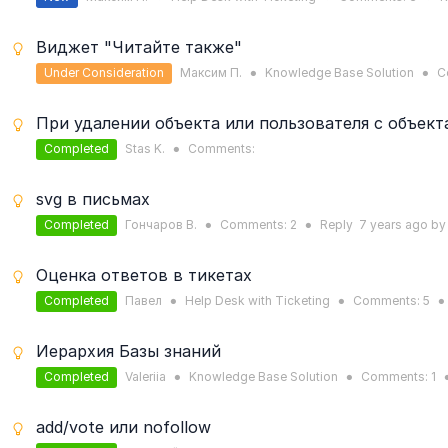
Виджет "Читайте также"
Under Consideration
Максим П.
Knowledge Base Solution
C
●
●
При удалении объекта или пользователя с объек
Completed
Stas K.
Comments:
●
svg в письмах
Completed
Гончаров В.
Comments:
2
Reply
7 years
ago b
●
●
Оценка ответов в тикетах
Completed
Павел
Help Desk with Ticketing
Comments:
5
●
●
●
Иерархия Базы знаний
Completed
Valeriia
Knowledge Base Solution
Comments:
1
●
●
add/vote или nofollow