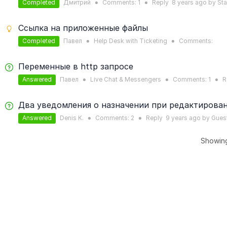
Completed
Дмитрий
Comments:
1
Reply
8 years
ago by
Sta
●
●
Ссылка на приложенные файлы
Completed
Павел
Help Desk with Ticketing
Comments:
●
●
Переменные в http запросе
Answered
Павел
Live Chat & Messengers
Comments:
1
R
●
●
●
Два уведомления о назначении при редактирова
Answered
Denis K.
Comments:
2
Reply
9 years
ago by
Gues
●
●
Showin