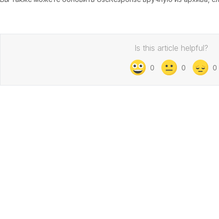
Is this article helpful?
0
0
0