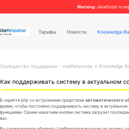
Warning:
JavaScript is req
Тарифы
Новости
Knowledge B
Сообщество поддержки - UseResponse
Knowledge B
Как поддерживать систему в актуальном с
В скрипте php со встроенным средством
автоматического о
время, чтобы постоянно поддерживать систему в актуальном
функциями. Одним нажатием кнопки система загрузит последни
вас.
Вы также можете обновить UseResponse вручную из архива, с