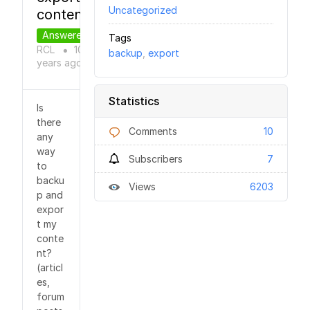
Uncategorized
content
Answered
Tags
RCL
10
backup
,
export
●
years
ago
Statistics
Is
there
Comments
10
any
way
Subscribers
7
to
backu
Views
6203
p and
expor
t my
conte
nt?
(articl
es,
forum